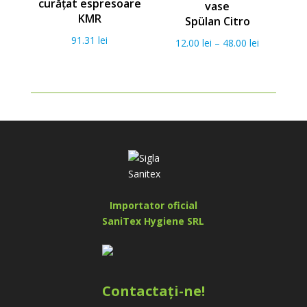
curățat espresoare
vase
KMR
Spülan Citro
91.31
lei
12.00
lei
–
48.00
lei
Importator oficial
SaniTex Hygiene SRL
Contactați-ne!