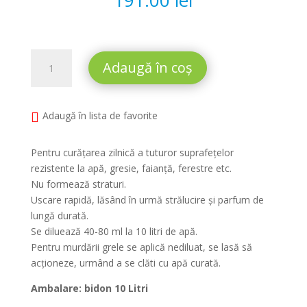
Cantitate
Adaugă în coș
Soluție
parfumată
pardoseli
Adaugă în lista de favorite
Tersol
Superfresh
Pentru curățarea zilnică a tuturor suprafețelor
rezistente la apă, gresie, faianță, ferestre etc.
Nu formează straturi.
Uscare rapidă, lăsând în urmă strălucire și parfum de
lungă durată.
Se diluează 40-80 ml la 10 litri de apă.
Pentru murdării grele se aplică nediluat, se lasă să
acționeze, urmând a se clăti cu apă curată.
Ambalare: bidon 10 Litri