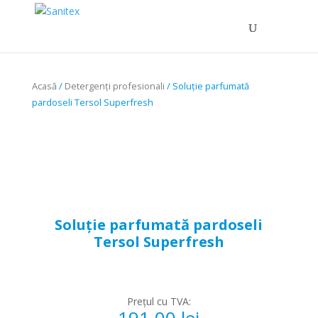
Products
search
Acasă
/
Detergenți profesionali
/ Soluție parfumată
pardoseli Tersol Superfresh
Soluție parfumată pardoseli
Tersol Superfresh
Prețul cu TVA:
191.00
lei