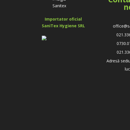
n
Importator oficial
SaniTex Hygiene SRL
office@s
021.33
0730.0
021.33
Adresă sediu
lu