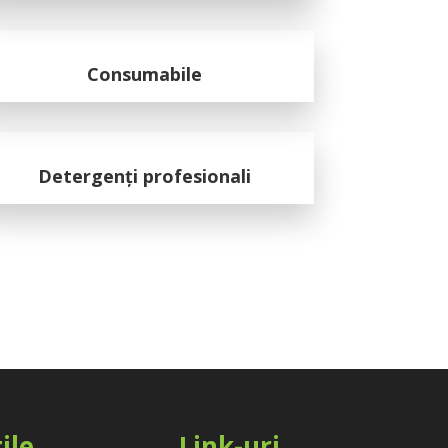
Consumabile
Detergenți profesionali
ile
Link-uri