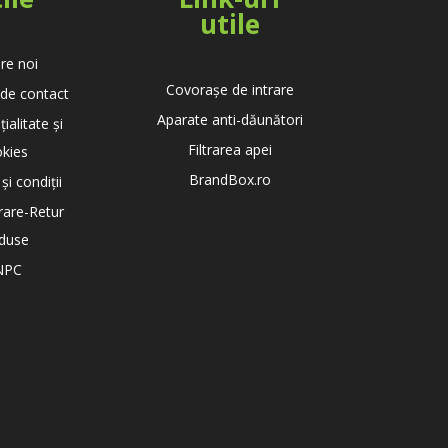
utile
re noi
Covorașe de intrare
de contact
Aparate anti-dăunători
ialitate și
Filtrarea apei
kies
BrandBox.ro
i condiții
rare-Retur
duse
NPC