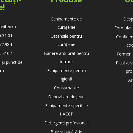
e!
Echipamente de
Desp
anitex.ro
curățenie
Formular 
6.31.01
Ustensile pentru
Confidenț
72.984
curățenie
coo
6.3102
Bariere anti-praf pentru
Termeni ș
intrare
 și punct de
Plată-Liv
cru
Echipamente pentru
pro
igienă
A
Consumabile
Depozitare deșeuri
Echipamente specifice
HACCP
Detergenți profesionali
Baie și bucătărie