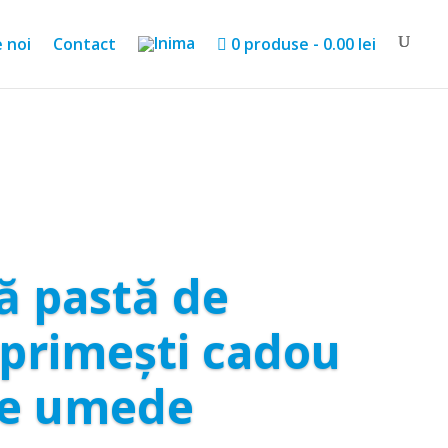
Products
search
 noi
Contact
0 produse
0.00 lei
 pastă de
 primești cadou
le umede